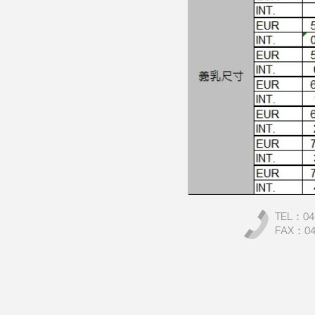
TEL：04
FAX：04