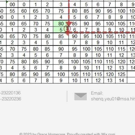
-23220136
Email:
-23220236
shenq.yeu01@msa.hin
© 2023 by Grace Homecare. Proudly created with
Wix.com