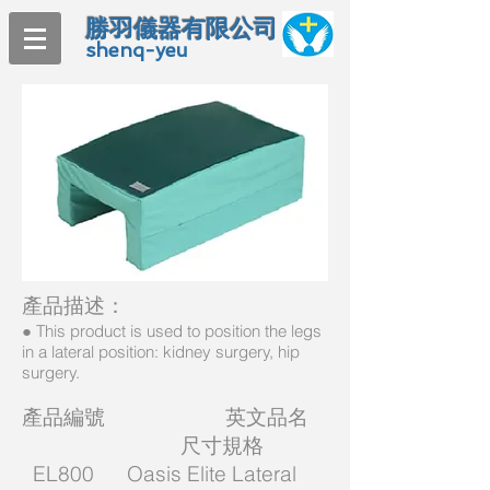
勝羽儀器有限公司
shenq-yeu
產品描述：
● This product is used to position the legs
in a lateral position: kidney surgery, hip
surgery.
產品編號 英文品名
尺寸規格
EL800 Oasis Elite Lateral